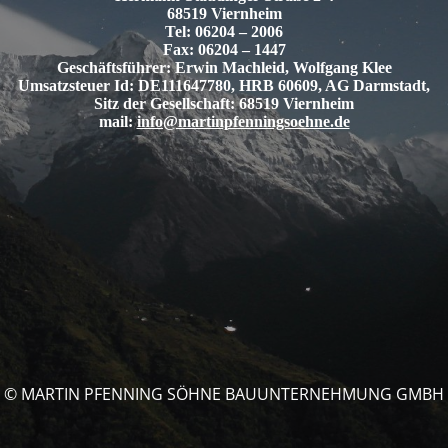
68519 Viernheim
Tel: 06204 – 2006
Fax: 06204 – 1447
Geschäftsführer: Erwin Machleid, Wolfgang Klee
Umsatzsteuer Id: DE111647780, HRB 60609, AG Darmstadt,
Sitz der Gesellschaft: 68519 Viernheim
mail:
info@martinpfenningsoehne.de
© MARTIN PFENNING SÖHNE BAUUNTERNEHMUNG GMBH