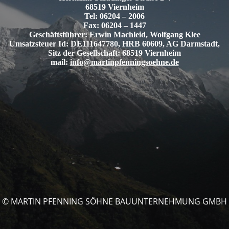
68519 Viernheim
Tel: 06204 – 2006
Fax: 06204 – 1447
Geschäftsführer: Erwin Machleid, Wolfgang Klee
Umsatzsteuer Id: DE111647780, HRB 60609, AG Darmstadt,
Sitz der Gesellschaft: 68519 Viernheim
mail:
info@martinpfenningsoehne.de
© MARTIN PFENNING SÖHNE BAUUNTERNEHMUNG GMBH